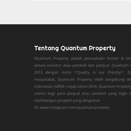
Tentang Quantum Property
Quantum Property adalah perusahaan broker di bi
antara investor atau pembeli dan penjual. Quantum P
2013 dengan moto \"Quality is our Priority\". 
masyarakat, Quantum Property telah bergabung den
Indonesia ( AREBI ) sejak tahun 2016. Quantum Propert
utama bagi para penjual atau pembeli yang ingin 
membangun properti yang diinginkan
IG: www.instagram.com/quantum.property