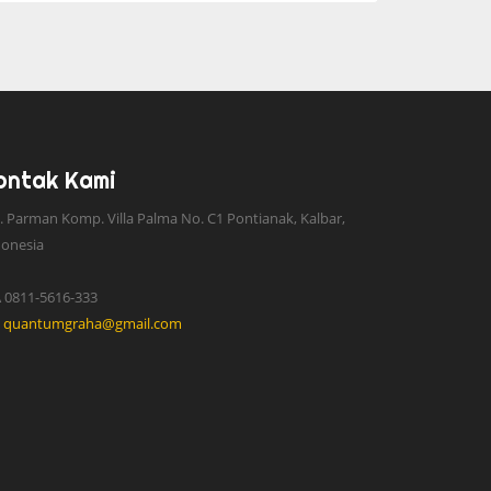
ontak Kami
 S. Parman Komp. Villa Palma No. C1 Pontianak, Kalbar,
donesia
 0811-5616-333
quantumgraha@gmail.com