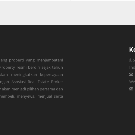
K
dang properti yang menjembatani
Jl.
roperty resmi berdiri sejak tahun
In
Dalam meningkatkan kepercayaan
gan Asosiasi Real Estate Broker
WA
y akan menjadi pilihan pertama dan
membeli, menyewa, menjual serta