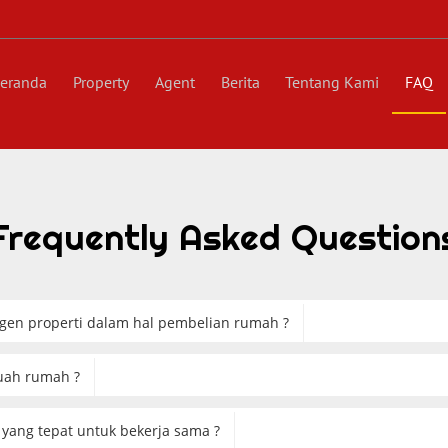
(current)
eranda
Property
Agent
Berita
Tentang Kami
FAQ
Frequently Asked Question
en properti dalam hal pembelian rumah ?
uah rumah ?
yang tepat untuk bekerja sama ?