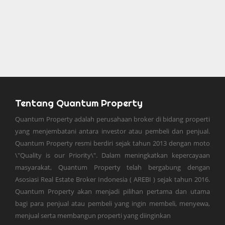
Tentang Quantum Property
Quantum Property adalah perusahaan broker di bidang properti
yang menjembatani antara investor atau pembeli dan penjual.
Quantum Property resmi berdiri sejak tahun 2013 dengan moto
\"Quality is our Priority\". Dalam meningkatkan kepercayaan
masyarakat, Quantum Property telah bergabung dengan
Asosiasi Real Estate Broker Indonesia ( AREBI ) sejak tahun 2016.
Quantum Property akan menjadi pilihan pertama dan utama
bagi para penjual atau pembeli yang ingin membeli, menyewa,
menjual serta membangun properti yang diinginkan