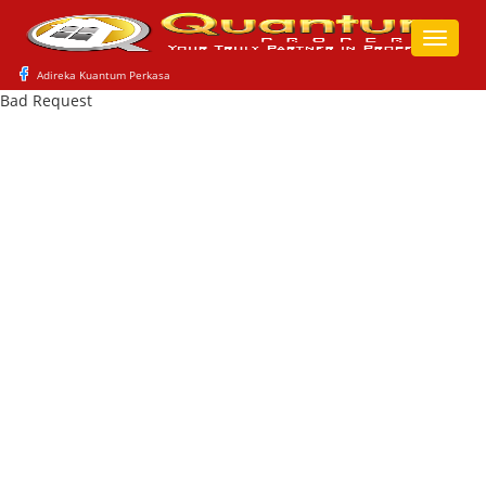
Toggle
naviga
Adireka Kuantum Perkasa
Bad Request